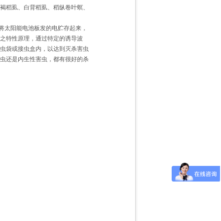
褐稻虱、白背稻虱、稻纵卷叶螟、
将太阳能电池板发的电贮存起来，
之特性原理，通过特定的诱导波
虫袋或接虫盒内，以达到灭杀害虫
虫还是内生性害虫，都有很好的杀