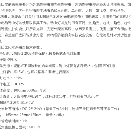
稻田里的害虫主要分为外源性害虫和内生性害虫：外源性害虫即远距离迁飞性害虫。如
、稻飞虱等；内生性害虫即本地虫源如三化螟、二化螟、大螟、灰飞虱、稻蓟马等。
稻田太阳能杀虫灯是利用太阳能电池板的光电转换作为用电来源，并用专门的蓄电池
放电给诱虫灯具使用以供其工作。诱虫灯具是利用有害昆虫的趋光、趋波、趋色、趋性
引诱害虫扑向诱虫灯所发光源，光源外配置高压击杀网灭杀害虫，使害虫落下专用的接
的。赛兰稻田太阳能杀虫灯是一种物理防治的高科技农业设备，它无论是针对外源性害
果。
稻田太阳能杀虫灯技术参数：
合GB/T 24689.2-2009植物保护机械频振式杀虫灯标准
频振诱控技术
诱集光源：能配置不同波长的诱集光源，诱虫灯管有多种规格，包括LED灯源
诱虫灯管功率15W，也可根据客户要求进行配置
灯功率：≤35W
作电压：DC12V
体高度：1000mm-3000mm可调
计寿命：太阳能电池板20年，灯杆灯体15年，灯管和蓄电池3-6年
阳能电池板功率:≥40W
免维护蓄电池：DC12V 24Ah（每天工作6小时，连续三天阴雨天气可正常工作）
 165mm×125mm×175mm 重量：≥8Kg
灯管启动时间：≤5s
诱集害虫撞击面积：≥0.15?O