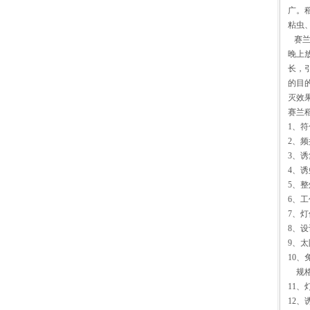
广。
粘虫
赛兰
晚上
长，
的目
灭效
赛兰
1、符
2、
3、
4、
5、整
6、工
7、灯
8、设
9、太
10、
规格：
11、
12、