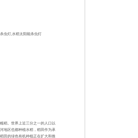
杀虫灯,水稻太阳能杀虫灯
糯稻。世界上近三分之一的人口以
河地区也都种植水稻，稻田作为承
稻田的绿色有机种植正在扩大和推