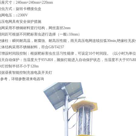
基座尺寸：240mm×240mm×220mm
、接虫方式：旋转卡槽接虫盒
电网电压：≥2300V
、高压电网具有安全保护措施
、电网采用不锈钢材料竖行结构，网丝直径2mm
网间距可根据不同靶标害虫进行选择（一般≤10mm）
、绝缘柱：瞬间耐高温，耐腐蚀、耐高压性能，雨天高压电网连续拉弧30min,绝缘柱无炭
主体结构采用不锈钢材料，符合GB/T4237
、可增设时间段控制：根据靶标害虫生活习性规律，可设定10个时间段。（以小时为单
、雨天自动保护：当湿度大于95%RH，频振灯能进入自动保护状态，当湿度不大于95%
单灯控制半径不小于120m
、根据昼夜智能控制充放电及开关灯
仅供参考，详细参数请来电咨询